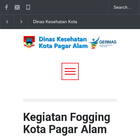
Dinas Kesehatan Kota
"Setetes Darah dari Ib
Pagar Alam Sampaikan
Sinergi DWP, Dinkes, 
Ucapan Hangat Minal Aidin
RSUD Besemah Warn
Wal Faizin: Selamat Hari
Peringatan HUT DWP
Raya Idul Fitri 1447 H
Kota Pagar Alam
Kegiatan Fogging
Kota Pagar Alam