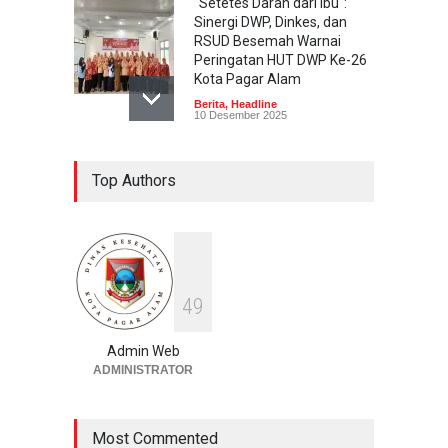
"Setetes Darah dari Ibu":
Sinergi DWP, Dinkes, dan
RSUD Besemah Warnai
Peringatan HUT DWP Ke-26
Kota Pagar Alam
Berita
,
Headline
10 Desember 2025
Pagar Alam Gelar
Top Authors
Peringatan HKN ke-61:
"Generasi Sehat, Masa
Depan Hebat" Dimeriahkan
Layanan Kesehatan Gratis!
Berita
,
Headline
,
InformasiPublik
24 November 2025
4
9
Dinkes Pagar Alam Gelar
Bimtek Penyuluhan
Admin Web
Keamanan Pangan 2025,
ADMINISTRATOR
BPOM Loka Lubuk Linggau
Hadir Sebagai Narasumber
Utama
Most Commented
Berita
12 November 2025