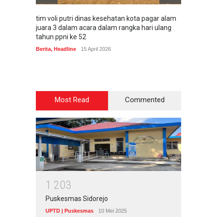
tim voli putri dinas kesehatan kota pagar alam
Dinas 
juara 3 dalam acara dalam rangka hari ulang
Ucapan
tahun ppni ke 52
Hari Ra
Berita
,
Headline
15 April 2026
Berita
Most Read
Commented
1
2
0
3
Puskesmas Sidorejo
UPTD | Puskesmas
10 Mei 2025