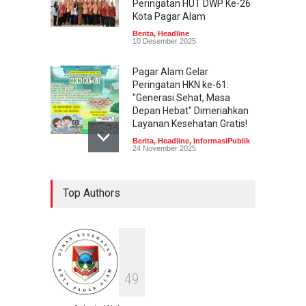
Peringatan HUT DWP Ke-26
Kota Pagar Alam
Berita
,
Headline
10 Desember 2025
Pagar Alam Gelar
Peringatan HKN ke-61:
"Generasi Sehat, Masa
Depan Hebat" Dimeriahkan
Layanan Kesehatan Gratis!
Berita
,
Headline
,
InformasiPublik
24 November 2025
Cek Kesehatan Gratis
Top Authors
Prolanis di Pagar Alam
Disambut Antusias Warga
Lansia dan Umum
Berita
,
Headline
18 Oktober 2025
4
9