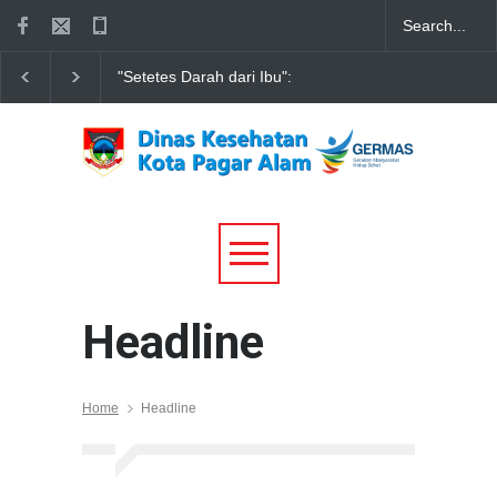
"Setetes Darah dari Ibu":
Pagar Alam Gelar
Sinergi DWP, Dinkes, dan
Peringatan HKN ke-61:
RSUD Besemah Warnai
"Generasi Sehat, Masa
Peringatan HUT DWP Ke-26
Depan Hebat" Dimeriahka
Kota Pagar Alam
Layanan Kesehatan Gratis
Headline
Home
Headline