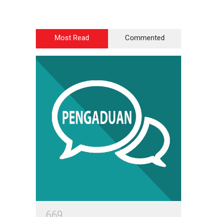
Most Read
Commented
6
6
9