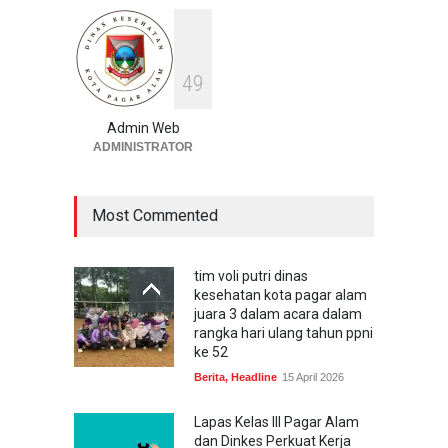
Layanan Kesehatan Gratis!
Berita
,
Headline
,
InformasiPublik
24 November 2025
4
9
Dinkes Pagar Alam Gelar
Bimtek Penyuluhan
Admin Web
Keamanan Pangan 2025,
ADMINISTRATOR
BPOM Loka Lubuk Linggau
Hadir Sebagai Narasumber
Utama
Most Commented
Berita
12 November 2025
tim voli putri dinas
kesehatan kota pagar alam
juara 3 dalam acara dalam
rangka hari ulang tahun ppni
ke 52
Berita
,
Headline
15 April 2026
Lapas Kelas III Pagar Alam
dan Dinkes Perkuat Kerja