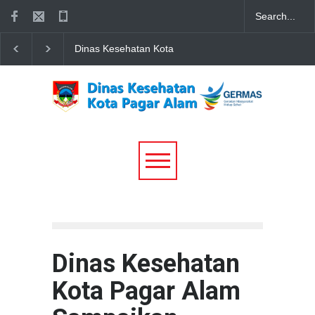
Dinas Kesehatan Kota
"Setetes Darah dari Ib
Pagar Alam Sampaikan
Sinergi DWP, Dinkes, 
Ucapan Hangat Minal Aidin
RSUD Besemah Warn
Wal Faizin: Selamat Hari
Peringatan HUT DWP
Raya Idul Fitri 1447 H
Kota Pagar Alam
Dinas Kesehatan
Kota Pagar Alam