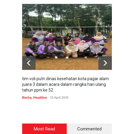
tim voli putri dinas kesehatan kota pagar alam
Dinas 
juara 3 dalam acara dalam rangka hari ulang
Ucapan
tahun ppni ke 52
Hari Ra
Berita
,
Headline
15 April 2026
Berita
Most Read
Commented