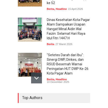
ke 52
Berita
,
Headline
15 April 2026
Dinas Kesehatan Kota Pagar
Alam Sampaikan Ucapan
Hangat Minal Aidin Wal
Faizin: Selamat Hari Raya
Idul Fitri 1447 H
Berita
27 Maret 2026
"Setetes Darah dari Ibu":
Sinergi DWP, Dinkes, dan
RSUD Besemah Warnai
Peringatan HUT DWP Ke-26
Kota Pagar Alam
Berita
,
Headline
10 Desember 2025
Pagar Alam Gelar
Top Authors
Peringatan HKN ke-61:
"Generasi Sehat, Masa
Depan Hebat" Dimeriahkan